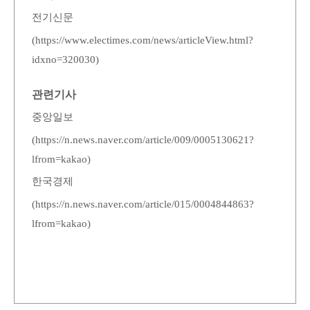
전기신문
(
https://www.electimes.com/news/articleView.html?
idxno=320030
)
관련기사
중앙일보
(
https://n.news.naver.com/article/009/0005130621?
lfrom=kakao
)
한국경제
(
https://n.news.naver.com/article/015/0004844863?
lfrom=kakao
)