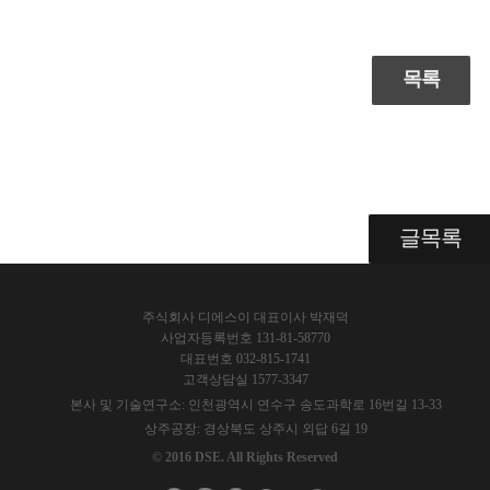
목록
글목록
주식회사 디에스이 대표이사 박재덕
사업자등록번호 131-81-58770
대표번호 032-815-1741
고객상담실 1577-3347
본사 및 기술연구소: 인천광역시 연수구 송도과학로 16번길 13-33
상주공장: 경상북도 상주시 외답 6길 19
© 2016 DSE. All Rights Reserved