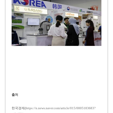
출처
한국경제(
https://n.news.naver.com/article/015/0005183683?