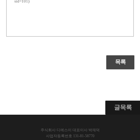
sid=101
)
목록
글목록
주식회사 디에스이 대표이사 박재덕
사업자등록번호 131-81-58770