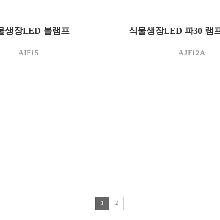
AIF15
15
)
AJF12
모델명
3,500
K)
물생장LED 볼램프
식물생장LED 파30 램
12
소비전력(W)
1,425
m)
3,500
상관색온도(K)
95
W)
AIF15
AJF12A
1,020
정격광속(lm)
a)
95 이상
85
광효율(lm/W)
연색지수(Ra
95 이상
1
2