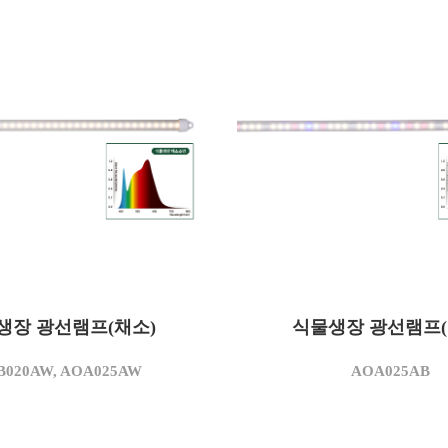
AOB020AW
AOA025AB
모델명
생장 광선램프(채소)
20
식물생장 광선램프(
25
)
소비전력(W)
AC 220
AC 220
)
사용전압(V)
B020AW, AOA025AW
AOA025AB
3,500
4,500
K)
상관색온도(K)
1,900
2,375
m)
정격광속(lm)
95
95
W)
광효율(lm/W)