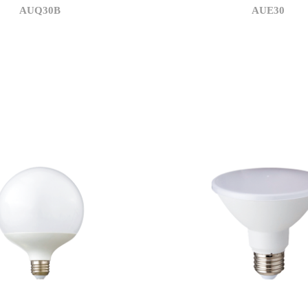
AUQ30B
AUE30
3,600
3,500
m)
상관색온도(K)
120
3,565
W)
정격광속(lm)
115
a)
95 이상
광효율(lm/W)