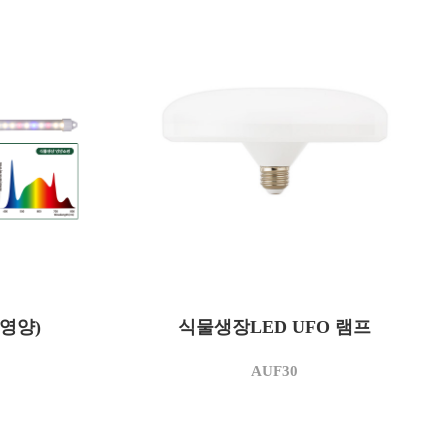
AUF30
모델명
영양)
식물생장LED UFO 램프
30
소비전력(W)
AC 220
사용전압(V)
AUF30
3,500
상관색온도(K)
3,150
정격광속(lm)
105
광효율(lm/W)