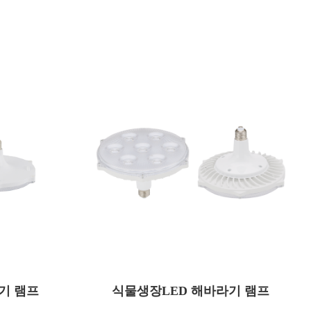
AUE60
모델명
기 램프
식물생장LED 해바라기 램프
50
소비전력(W)
AC 220
사용전압(V)