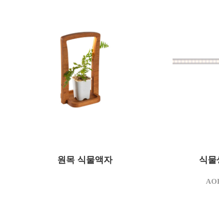
모델명
원목 식물액자
재질
원목 프레임
모델명
전원
USB 타입
원목 식물액자
식물
소비전력(W
3,500
상관색온도(K)
사용전압(V
사이즈(mm)
120 X 120 X 245 (내부높이
AO
상관색온도(
225)
정격광속(l
239
무게(g)
광효율(lm/