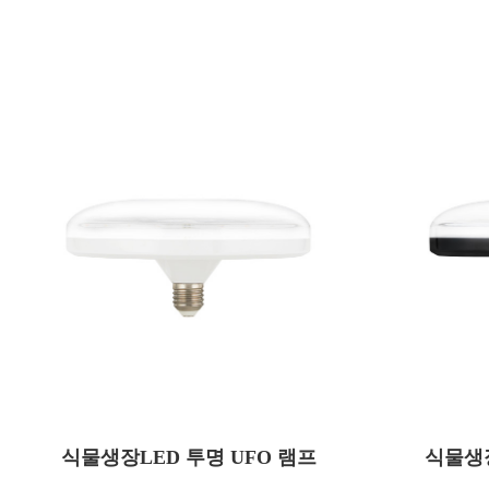
AUQ30
모델명
모델명
식물생장LED 투명 UFO 램프
30
식물생장
소비전력(W)
소비전력(W
AC 220
사용전압(V)
색온도(K)