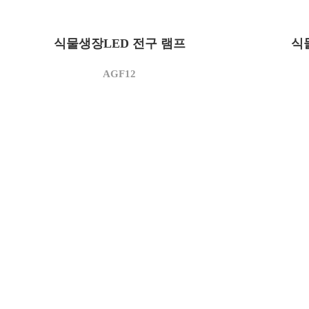
AGF12
모델명
모델명
12
소비전력(W)
소비전력(W
3,500
상관색온도(K)
상관색온도(
식물생장LED 전구 램프
식
950
정격광속(lm)
정격광속(l
80
광효율(lm/W)
AGF12
광효율(lm/
연색지수(Ra)
95 이상
연색지수(R