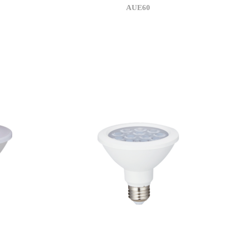
AUE60
3,500
상관색온도(K)
5,500
정격광속(lm)
110
광효율(lm/W)