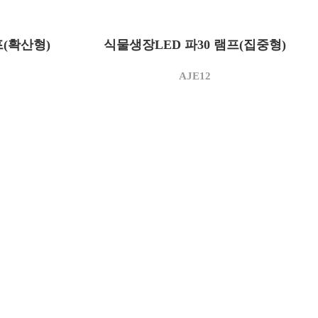
AJE12
모델명
프(확산형)
식물생장LED 파30 램프(집중형)
12
소비전력(W)
3,500
상관색온도(K)
AJE12
1,020
정격광속(lm)
85
광효율(lm/W)
연색지수(Ra)
95 이상