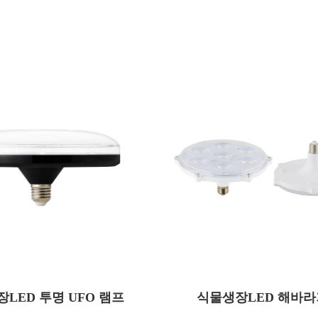
AUQ30B
AUE30
모델명
LED 투명 UFO 램프
30
식물생장LED 해바라
31
)
소비전력(W)
3,500
AC 220
사용전압(V)