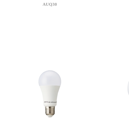
AUQ30
3,500
상관색온도(K)
정격광속(l
3,150
정격광속(lm)
광효율(lm/
105
광효율(lm/W)
연색지수(R