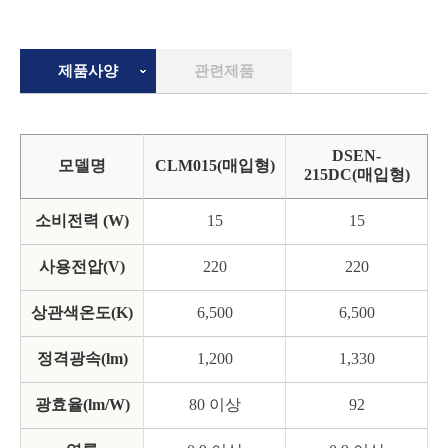
제품사양
관련제품
DSEN-
모델명
CLM015(매입형)
215DC(매입형)
소비전력 (W)
15
15
사용전압(V)
220
220
상관색온도(K)
6,500
6,500
정격광속(lm)
1,200
1,330
광효율(lm/W)
80 이상
92